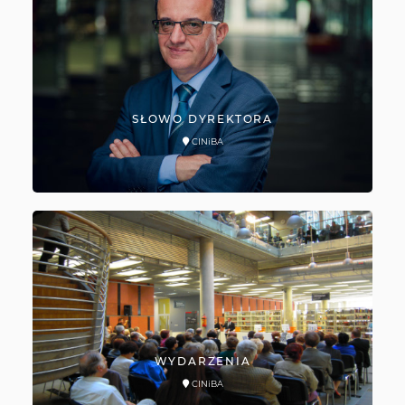
SŁOWO DYREKTORA
CINiBA
WYDARZENIA
CINiBA